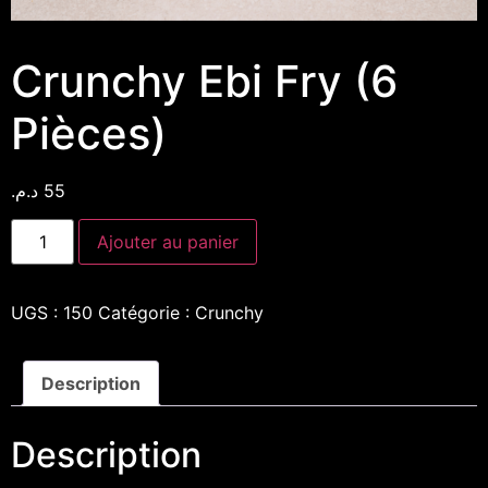
Crunchy Ebi Fry (6
Pièces)
د.م.
55
Ajouter au panier
UGS :
150
Catégorie :
Crunchy
Description
Description