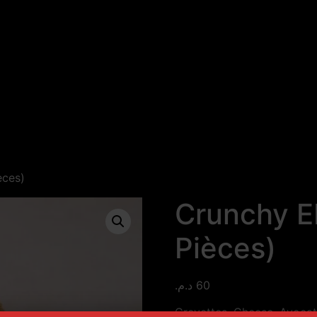
èces)
Crunchy E
Pièces)
د.م.
60
Crevettes, Cheese, Avocat