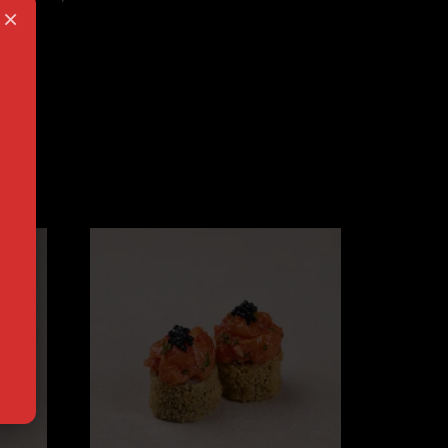
×
er
res