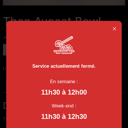
Thon Avocat Bowl
×
د.م.
90
Ajouter au panier
Service actuellement fermé.
UGS :
38
Catégorie :
Cirashi Bowl
En semaine :
Description
11h30 à 12h00
Description
Week-end :
11h30 à 12h30
Thon, Avocat, Caviar Riz Vinaigré