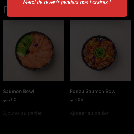
Merci de revenir pendant nos horaires !
Produits similaires
Saumon Bowl
Ponzu Saumon Bowl
د.م.
90
د.م.
95
Ajouter au panier
Ajouter au panier