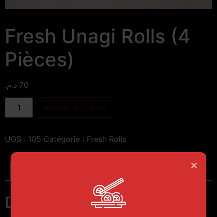
Fresh Unagi Rolls (4
Pièces)
د.م.
70
Ajouter au panier
UGS :
105
Catégorie :
Fresh Rolls
×
Description
Description