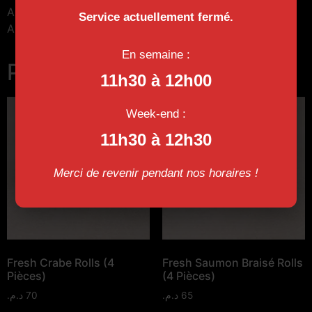
Anguille, Roquette, Saumon, Cheese, Togarashi, Sauce
Service actuellement fermé.
Anguille
En semaine :
Produits similaires
11h30 à 12h00
Week-end :
11h30 à 12h30
Merci de revenir pendant nos horaires !
Fresh Crabe Rolls (4
Fresh Saumon Braisé Rolls
Pièces)
(4 Pièces)
د.م.
70
د.م.
65