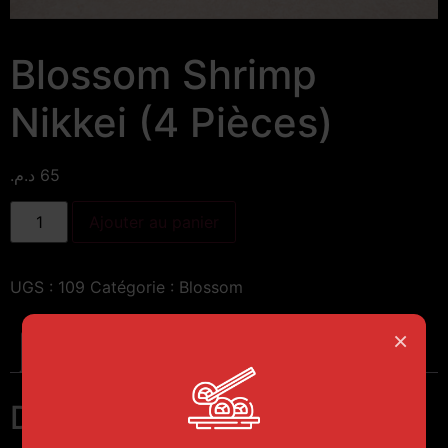
Blossom Shrimp
Nikkei (4 Pièces)
د.م.
65
Ajouter au panier
UGS :
109
Catégorie :
Blossom
×
Description
Description