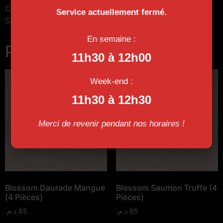
Crevettes, Unagi, Cheese Mariné, Caviar, Concombre,
Service actuellement fermé.
Salade, Litchi
En semaine :
Produits similaires
11h30 à 12h00
Week-end :
11h30 à 12h30
Merci de revenir pendant nos horaires !
Blossom Daurade Mangue
Blossom Saumon Truffe (4
(4 Pièces)
Pièces)
د.م.
65
د.م.
65