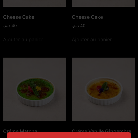
Cheese Cake
Cheese Cake
د.م.
40
د.م.
40
Ajouter au panier
Ajouter au panier
Créme Matcha
Créme Vanille Gingembre